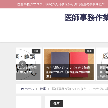
医師事務のブログ。病院の受付事務から訪問看護の事務を経て
医師事務作
仕事
仕事
事務が知って役立つ！医学用
今さら聞いてもいいですか？診療
医師
略語集【V〜X】教えます！
記録について【診療記録用紙の種
語・略
類】
8年9月9日
2018
2018年9月21日
ホーム
仕事
医師事務が知っておきたい！カラダの
仕事