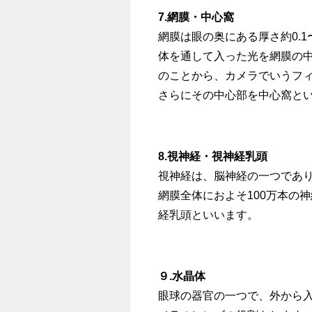
7.網膜・中心窩
網膜は眼の奥にある厚さ約0.1
体を通して入った光を網膜の
のことから、カメラでいうフ
さらにその中心部を中心窩と
8.視神経・視神経乳頭
視神経は、脳神経の一つであ
網膜全体におよそ100万本の
経乳頭といいます。
９.水晶体
眼球の器官の一つで、外から