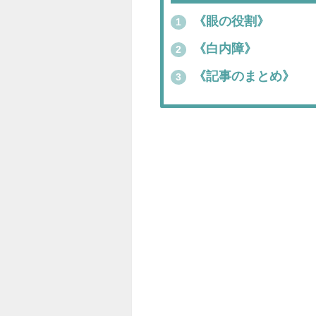
《眼の役割》
1
《白内障》
2
《記事のまとめ》
3