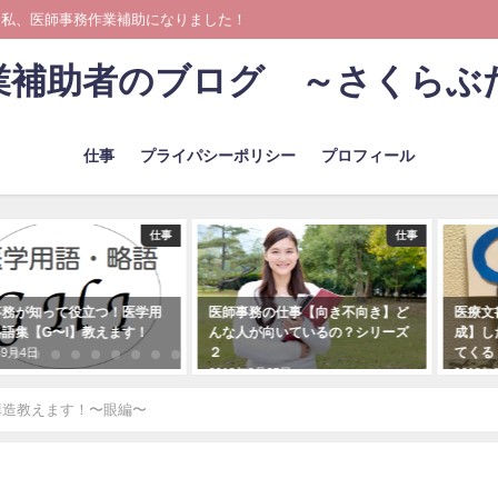
 私、医師事務作業補助になりました！
業補助者のブログ ～さくらぶ
仕事
プライパシーポリシー
プロフィール
仕事
仕事
事務が知って役立つ！医学用
医師事務の仕事【向き不向き】ど
医療文
語集【G〜I】教えます！
んな人が向いているの？シリーズ
成】し
２
てくる
年9月4日
2018年8月25日
2018年
構造教えます！〜眼編〜