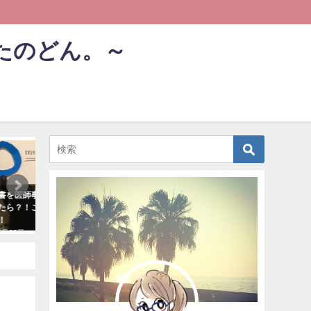
たのどん。～
仕事
仕事
書を医師事務が【代行作
医師事務が知っておきたい！【診
医師事
たら？！こんな効果が見え
断書代行作成】留意事項教えま
護保険
！
す！
者】
8月28日
2018年8月31日
2018年