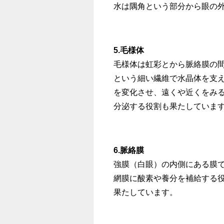
水は隅角という部分から眼の
5.毛様体
毛様体は虹彩とから脈絡膜の
という細い繊維で水晶体を支
を変化させ、遠くや近くをみ
分泌する役割も果たしていま
6.脈絡膜
強膜（白眼）の内側にある膜
網膜に酸素や養分を補給する
果たしています。