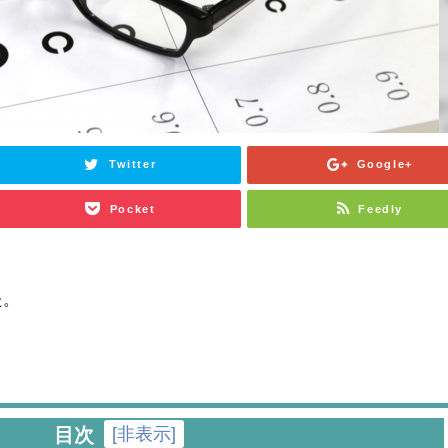
Twitter
Google+
Pocket
Feedly
た。
[
非表示
]
目次