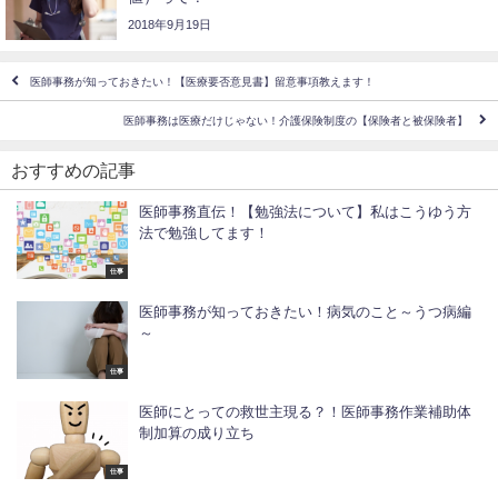
2018年9月19日
医師事務が知っておきたい！【医療要否意見書】留意事項教えます！
医師事務は医療だけじゃない！介護保険制度の【保険者と被保険者】
おすすめの記事
医師事務直伝！【勉強法について】私はこうゆう方
法で勉強してます！
仕事
医師事務が知っておきたい！病気のこと～うつ病編
～
仕事
医師にとっての救世主現る？！医師事務作業補助体
制加算の成り立ち
仕事