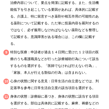
治療内容について、要点を簡潔に記載する。また、生活機
能低下を引き起こしている要因があれば、具体的に記載す
る。介護上、特に留意すべき薬剤や相互作用の可能性のあ
る薬剤について記載する。ただ単に投薬内容を羅列するの
ではなく、必ず服用しなければならない薬剤などを整理し
て記載する。意識障害がある場合には、この欄に記載す
る。
特別な医療：申請者が過去１４日間に受けた１２項目の医
療のうち看護職員などが行った診療補助行為について該当
するものを選択する。「医師でなければ行えない行為」、
「家族、本人が行える類似の行為」は含まれない。
心身の状態に関する意見：日常生活の自立度などでは、判
定基準を参考に日常生活自立度の該当項目を選択する。
身体の状態：診療録に基づき、身体の状態に該当する項目
を選択する。部位は具体的に記載する。麻痺、褥瘡などの