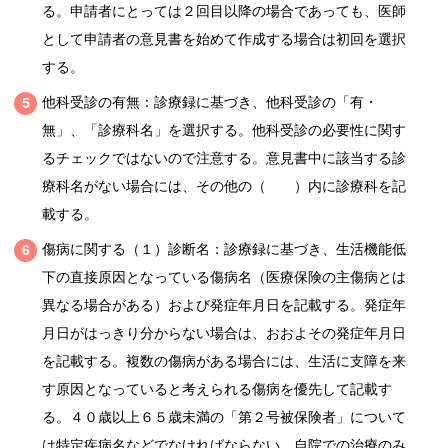
る。申請者にとっては２回目以降の場合であっても、医師
として申請者の意見書を始めて作成する場合は初回を選択
する。
他科受診の有無：診療録に基づき、他科受診の「有・
無」、「診療科名」を選択する。他科受診の必要性に関す
るチェックではないので注意する。意見書中に該当する診
療科名がない場合には、その他の（ ）内に診療科を記
載する。
傷病に関する（１）診断名：診療録に基づき、生活機能低
下の直接原因となっている傷病名（医療保険の主傷病とは
異なる場合がある）および発症年月日を記載する。発症年
月日がはっきり分からない場合は、おおよその発症年月日
を記載する。複数の傷病がある場合には、生活に支障を来
す原因となっていると考えられる傷病を優先して記載す
る。４０歳以上６５歳未満の「第２号被保険者」について
は特定疾病名などでなければならない。自院での治療のみ