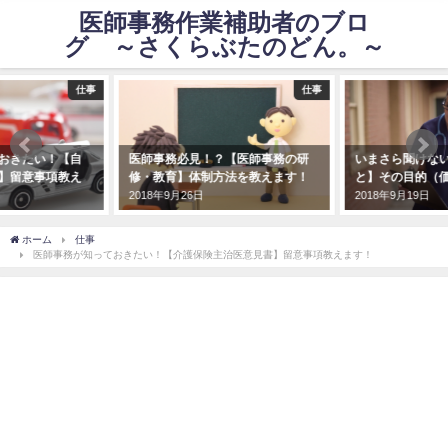
医師事務作業補助者のブロ
グ ～さくらぶたのどん。～
仕事
仕事
きたい！【自
医師事務必見！？【医師事務の研
いまさら聞けない！
留意事項教え
修・教育】体制方法を教えます！
と】その目的（価値
2018年9月26日
2018年9月19日
ホーム
仕事
医師事務が知っておきたい！【介護保険主治医意見書】留意事項教えます！