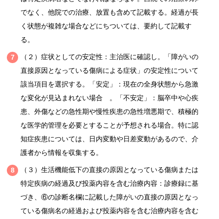
でなく、他院での治療、放置も含めて記載する。経過が長
く状態が複雑な場合などにちついては、要約して記載す
る。
（２）症状としての安定性：主治医に確認し。「障がいの
直接原因となっている傷病による症状」の安定性について
該当項目を選択する。「安定」：現在の全身状態から急激
な変化が見込まれない場合 。「不安定」：脳卒中や心疾
患、外傷などの急性期や慢性疾患の急性増悪期で、積極的
な医学的管理を必要とすることが予想される場合。特に認
知症疾患については、日内変動や日差変動があるので、介
護者から情報を収集する。
（３）生活機能低下の直接の原因となっている傷病または
特定疾病の経過及び投薬内容を含む治療内容：診療録に基
づき、⑥の診断名欄に記載した障がいの直接の原因となっ
ている傷病名の経過および投薬内容を含む治療内容を含む