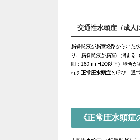
交通性水頭症（成人
脳脊髄液が脳室経路から出た
り、脳脊髄液が脳室に溜まる
囲：180mmH2O以下）場
れを
正常圧水頭症
と呼び、通
《正常圧水頭症
正常圧水頭症には2種類があり