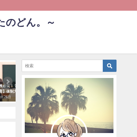
たのどん。～
仕事
仕事
務必見！？【医師事務の研
医師事務の管理者は必見！！【医
医師事
育】体制方法を教えます！
師事務の管理】こんな対応してま
療要否
す！
す！
9月26日
2018年9月23日
2018年9