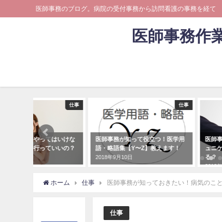
医師事務のブログ。病院の受付事務から訪問看護の事務を経て
医師事務作
仕事
仕事
事務の疑問【やってはいけな
医師事務が知って役立つ！医学用
医師
務】この業務行っていいの？
語・略語集【Y〜Z】教えます！
ュニ
る？
年8月23日
2018年9月10日
2018
ホーム
仕事
医師事務が知っておきたい！病気のこ
仕事