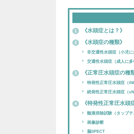
《水頭症とは？》
1
《水頭症の種類》
2
非交通性水頭症（小児に
交通性水頭症（成人に多
《正常圧水頭症の種
3
特発性正常圧水頭症（iN
続発性正常圧水頭症（sN
《特発性正常圧水頭
4
髄液排除試験（タップテ
画像診断
脳SPECT