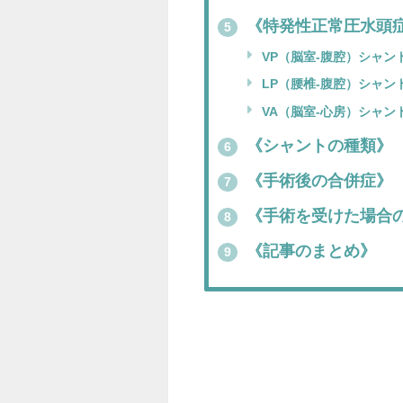
《特発性正常圧水頭
5
VP（脳室-腹腔）シャン
LP（腰椎-腹腔）シャン
VA（脳室-心房）シャン
《シャントの種類》
6
《手術後の合併症》
7
《手術を受けた場合
8
《記事のまとめ》
9