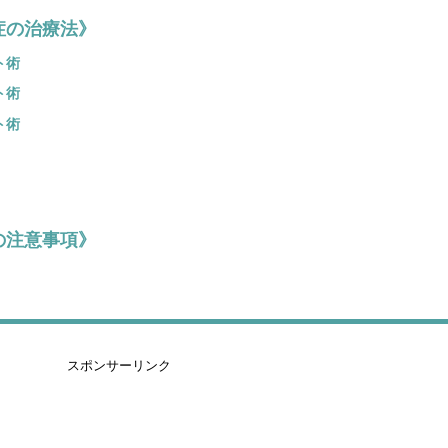
症の治療法》
ト術
ト術
ト術
の注意事項》
スポンサーリンク