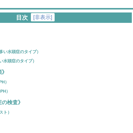
[
非表示
]
目次
多い水頭症のタイプ）
い水頭症のタイプ）
類》
PH）
PH）
症の検査》
スト）