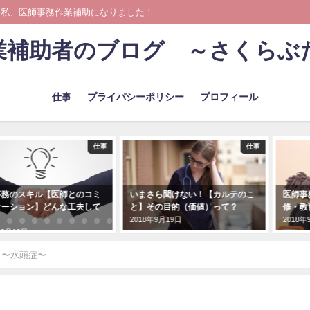
 私、医師事務作業補助になりました！
業補助者のブログ ～さくらぶ
仕事
プライパシーポリシー
プロフィール
仕事
仕事
事務のスキル【医師とのコミ
いまさら聞けない！【カルテのこ
医師事
ケーション】どんな工夫して
と】その目的（価値）って？
修・教
2018年9月19日
2018年
年8月18日
と〜水頭症〜