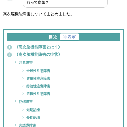
れって病気？
高次脳機能障害についてまとめました。
[
非表示
]
目次
《高次脳機能障害とは？》
1
《高次脳機能障害の症状》
2
注意障害
全般性注意障害
容量性注意障害
持続性注意障害
選択性注意障害
記憶障害
短期記憶
長期記憶
失語識障害