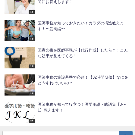
問にお答えします！
仕事
医師事務が知っておきたい！カラダの構造教えま
す！〜筋肉編〜
仕事
医療文書を医師事務が【代行作成】したら？！こん
な効果が見えてくる！
仕事
医師事務の施設基準で必須！【32時間研修】なにを
どうすればいいの？
仕事
医師事務が知って役立つ！医学用語・略語集【J〜
L】教えます！
仕事