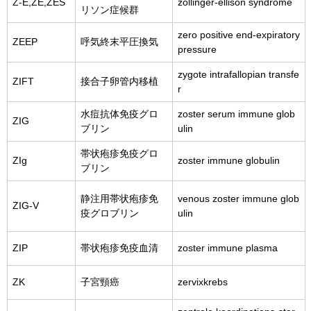
Z-E,ZE,ZES
zollinger-ellison syndrome
リソン症候群
zero positive end-expiratory
ZEEP
呼気終末平圧換気
pressure
zygote intrafallopian transfe
ZIFT
接合子卵管内移植
r
水痘抗体免疫グロ
zoster serum immune glob
ZIG
ブリン
ulin
帯状疱疹免疫グロ
ZIg
zoster immune globulin
ブリン
静注用帯状疱疹免
venous zoster immune glob
ZIG-V
疫グロブリン
ulin
ZIP
帯状疱疹免疫血清
zoster immune plasma
ZK
子宮頸癌
zervixkrebs