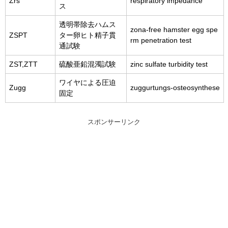
Zrs
respiratory impedance
ス
透明帯除去ハムス
zona-free hamster egg spe
ZSPT
ター卵ヒト精子貫
rm penetration test
通試験
ZST,ZTT
硫酸亜鉛混濁試験
zinc sulfate turbidity test
ワイヤによる圧迫
Zugg
zuggurtungs-osteosynthese
固定
スポンサーリンク