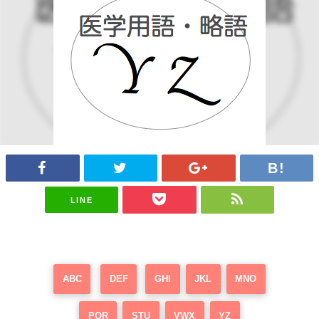
LINE
ABC
DEF
GHI
JKL
MNO
PQR
STU
VWX
YZ