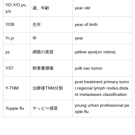
YO,Y/O,yo,
歳、年齢
year old
y/o
YOB
生年
year of birth
Yr,yr
年
year
ys
網膜の黄斑
yellow spot(on retina)
YST
卵黄嚢腫瘍
yolk sac tumor
post treatment primary tumo
Y-TNM
治療後TNM分類
r,regional lymph nodes,dista
nt metastases classification
young urban professional pe
Yuppie flu
ヤッピー感冒
ople flu