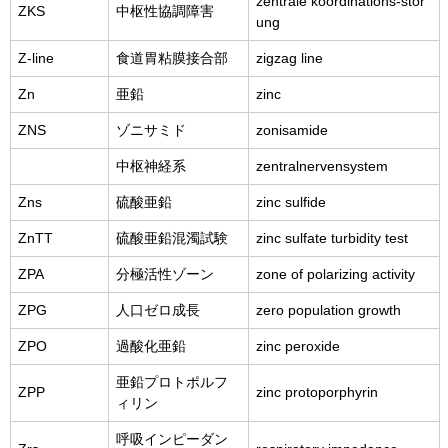
zentrale koordinations-stor
ZKS
中枢性協調障害
ung
Z-line
食道胃粘膜接合部
zigzag line
Zn
亜鉛
zinc
ZNS
ゾニサミド
zonisamide
中枢神経系
zentralnervensystem
Zns
硫酸亜鉛
zinc sulfide
ZnTT
硫酸亜鉛混濁試験
zinc sulfate turbidity test
ZPA
分極活性ゾーン
zone of polarizing activity
ZPG
人口ゼロ成長
zero population growth
ZPO
過酸化亜鉛
zinc peroxide
亜鉛プロトポルフ
ZPP
zinc protoporphyrin
ィリン
呼吸インピーダン