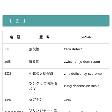
《 Z 》
略 語
意 味
スペル
ZD
無欠陥
zero defect
zdE
毎食間
zwischen je dem rssen
ZDS
亜鉛欠乏症候群
zinc deficiency sydrome
ツンクうつ病評価
zung depression scale
尺度
Zea
ゼアチン
zeatin
ゾリンジャー・エ