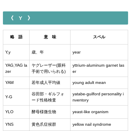
《 Y 》
略 語
意 味
スペル
Y,y
歳、年
year
YAG,YAG la
ヤグレーザー(眼科
yttrium-aluminum garnet las
zer
手術で用いられる)
er
YAM
若年成人平均値
young adult mean
谷田部・ギルフォ
yatabe-guilford personality i
Y-G
ード性格検査
nventory
YLO
酵母様微生物
yeast-like organism
YNS
黄色爪症候群
yellow nail syndrome