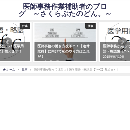
医師事務作業補助者のブロ
グ ～さくらぶたのどん。～
仕事
仕事
役立つ！医学用
医師事務の働き方改革？！【連休
医師事務が知っ
C】教えます！
取得】に向けて私のやり方はこれ
語・略語集【Y〜
だ！
2018年9月10日
2018年8月20日
ホーム
仕事
医師事務が知って役立つ！医学用語・略語集【Y〜Z】教えます！