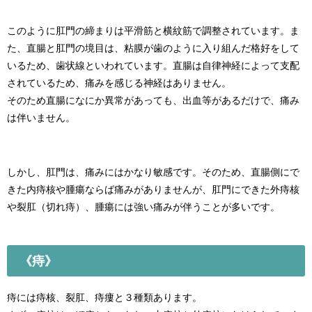
このように肛門の締まりは平滑筋と横紋筋で調整されています。ま
た、直腸と肛門の境目は、粘膜が歯のように入り組んだ格好をして
いるため、歯状線といわれています。直腸は自律神経によって支配
されているため、痛みを感じる神経はありません。
そのため直腸になにか異常があっても、出血等があるだけで、痛み
は伴いません。
しかし、肛門は、痛みにはかなり敏感です。そのため、直腸側にで
きた内痔核や腫瘍ならば痛みがありませんが、肛門にできた外痔核
や裂肛（切れ痔）、腫瘍には強い痛みが伴うことが多いです。
《痔》
痔には痔核、裂肛、痔瘻と３種類あります。