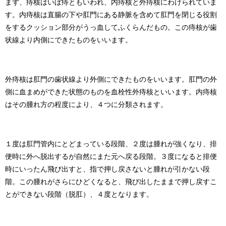
まず、痔核はいぼ痔ともいわれ、内痔核と外痔核にわけられていま
す。内痔核は直腸の下や肛門にある静脈を含めて肛門を閉じる役割
をするクッション部分がうっ血してふくらんだもの。この痔核が歯
状線より内側にできたものをいいます。
外痔核は肛門の歯状線より外側にできたものをいいます。肛門の外
側に血まめができた状態のものを血栓性外痔核といいます。内痔核
はその腫れ方の程度により、４つに分類されます。
１度は肛門管内にとどまっている段階、２度は腫れが強くなり、排
便時に外へ脱出するが自然にまた元へ戻る段階。３度になると排便
時にいったん飛び出すと、指で押し戻さないと腫れが引かない段
階。この腫れがさらにひどくなると、飛び出したままで押し戻すこ
とができない段階（脱肛）、４度となります。