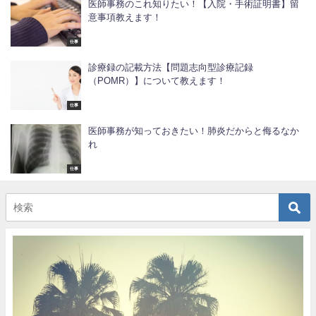
医師事務のこれ知りたい！【入院・手術証明書】留
意事項教えます！
仕事
診療録の記載方法【問題志向型診療記録
（POMR）】について教えます！
仕事
医師事務が知っておきたい！肺炎だからと侮るなか
れ
仕事