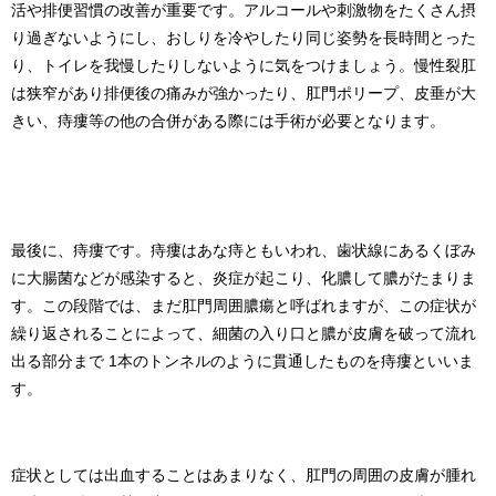
活や排便習慣の改善が重要です。アルコールや刺激物をたくさん摂
り過ぎないようにし、おしりを冷やしたり同じ姿勢を長時間とった
り、トイレを我慢したりしないように気をつけましょう。慢性裂肛
は狭窄があり排便後の痛みが強かったり、肛門ポリープ、皮垂が大
きい、痔瘻等の他の合併がある際には手術が必要となります。
最後に、痔瘻です。痔瘻はあな痔ともいわれ、歯状線にあるくぼみ
に大腸菌などが感染すると、炎症が起こり、化膿して膿がたまりま
す。この段階では、まだ肛門周囲膿瘍と呼ばれますが、この症状が
繰り返されることによって、細菌の入り口と膿が皮膚を破って流れ
出る部分まで 1本のトンネルのように貫通したものを痔瘻といいま
す。
症状としては出血することはあまりなく、肛門の周囲の皮膚が腫れ