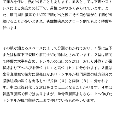
て痛みを伴い、熱が出ることもあります。原因としては下痢やスト
レスによる免疫力の低下で、男性にやや多くみられています。ま
た、肛門周囲膿瘍で手術等で膿が出た後にその口が塞がらず膿が出
続けることが多いとされ、炎症性疾患のクローン病でもよく痔瘻を
伴います。
その膿が溜まるスペースによって分類がわかれており、１型は皮下
または粘膜下で裂肛や肛門手術が原因とされています。２型は筋間
で痔瘻の大半を占め、トンネルの出口の２次口（おしり外側）が歯
状線より下へのびる低位（Ｌ）と高位（Ｈ）に分かれます。３型は
坐骨直腸窩で後方に原発口がありトンネルが肛門周囲の後方部分の
脂肪組織内深くを走るもので片側（Ｕ）と両側（Ｂ）に分かれま
す。中には複雑化し２次口を２つ以上となることがります。４型は
骨盤直腸窩で稀ではありますが、坐骨直腸窩よりさらに上へ伸びた
トンネルが肛門挙筋の上まで伸びているものをいいます。