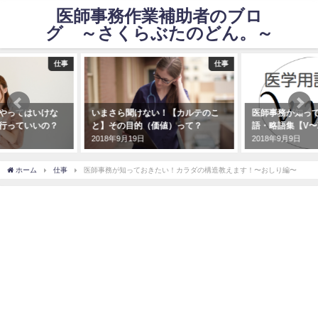
医師事務作業補助者のブロ
グ ～さくらぶたのどん。～
仕事
仕事
やってはいけな
いまさら聞けない！【カルテのこ
医師事務が知っ
行っていいの？
と】その目的（価値）って？
語・略語集【V〜
2018年9月19日
2018年9月9日
ホーム
仕事
医師事務が知っておきたい！カラダの構造教えます！〜おしり編〜