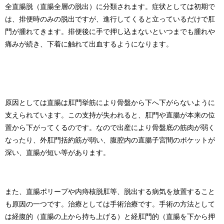
全直腸脱（直腸全層の脱出）に分類されます。症状としては初期で
は、排便時のみの脱出ですが、進行してくると立っているだけで肛
門が腫れてきます。排便後に手で押し込まないといつまでも腫れや
痛みが続き、下着に触れて出血するようになります。
原因としては直腸は肛門挙筋により骨盤から下へ下がらないように
支えられています。この支持が失われると、肛門や直腸が本来の位
置から下がってくるのです。なので出産により骨盤底の筋肉が弱く
なったり、外肛門括約筋が弱い、腹腔内の直腸子宮間のポケットが
深い、直腸が短い等があります。
また、直腸ポリープや内痔核脱肛等、脱出する病気を放置すること
も原因の一つです。治療としては手術治療です。手術の方法として
は経腹的（直腸の上から持ち上げる）と経肛門的（直腸を下から押