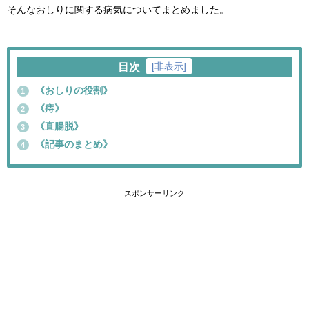
そんなおしりに関する病気についてまとめました。
[
非表示
]
目次
《おしりの役割》
1
《痔》
2
《直腸脱》
3
《記事のまとめ》
4
スポンサーリンク