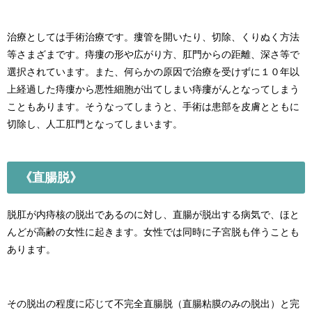
治療としては手術治療です。瘻管を開いたり、切除、くりぬく方法
等さまざまです。痔瘻の形や広がり方、肛門からの距離、深さ等で
選択されています。また、何らかの原因で治療を受けずに１０年以
上経過した痔瘻から悪性細胞が出てしまい痔瘻がんとなってしまう
こともあります。そうなってしまうと、手術は患部を皮膚とともに
切除し、人工肛門となってしまいます。
《直腸脱》
脱肛が内痔核の脱出であるのに対し、直腸が脱出する病気で、ほと
んどが高齢の女性に起きます。女性では同時に子宮脱も伴うことも
あります。
その脱出の程度に応じて不完全直腸脱（直腸粘膜のみの脱出）と完